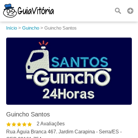
Início
>
Guincho
>
Guincho Santos
Guincho Santos
2
Avaliações
Rua Águia Branca 467. Jardim Carapina
-
Serra
/
ES
-