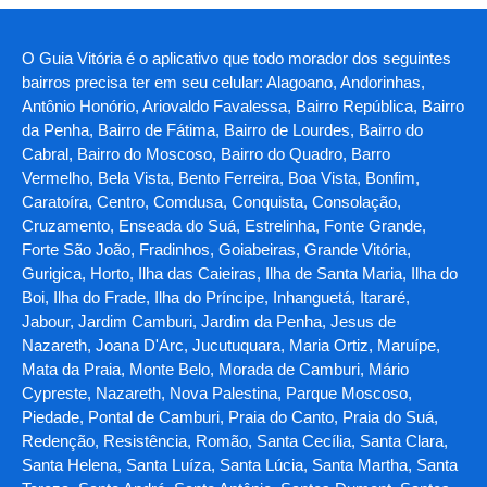
O Guia Vitória é o aplicativo que todo morador dos seguintes
bairros precisa ter em seu celular: Alagoano, Andorinhas,
Antônio Honório, Ariovaldo Favalessa, Bairro República, Bairro
da Penha, Bairro de Fátima, Bairro de Lourdes, Bairro do
Cabral, Bairro do Moscoso, Bairro do Quadro, Barro
Vermelho, Bela Vista, Bento Ferreira, Boa Vista, Bonfim,
Caratoíra, Centro, Comdusa, Conquista, Consolação,
Cruzamento, Enseada do Suá, Estrelinha, Fonte Grande,
Forte São João, Fradinhos, Goiabeiras, Grande Vitória,
Gurigica, Horto, Ilha das Caieiras, Ilha de Santa Maria, Ilha do
Boi, Ilha do Frade, Ilha do Príncipe, Inhanguetá, Itararé,
Jabour, Jardim Camburi, Jardim da Penha, Jesus de
Nazareth, Joana D'Arc, Jucutuquara, Maria Ortiz, Maruípe,
Mata da Praia, Monte Belo, Morada de Camburi, Mário
Cypreste, Nazareth, Nova Palestina, Parque Moscoso,
Piedade, Pontal de Camburi, Praia do Canto, Praia do Suá,
Redenção, Resistência, Romão, Santa Cecília, Santa Clara,
Santa Helena, Santa Luíza, Santa Lúcia, Santa Martha, Santa