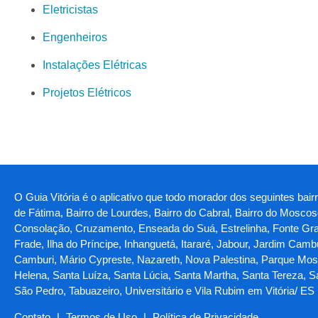
Eletricistas
Engenheiros
Instalações Elétricas
Projetos Elétricos
O Guia Vitória é o aplicativo que todo morador dos seguintes bair
de Fátima, Bairro de Lourdes, Bairro do Cabral, Bairro do Moscos
Consolação, Cruzamento, Enseada do Suá, Estrelinha, Fonte Grande,
Frade, Ilha do Príncipe, Inhanguetá, Itararé, Jabour, Jardim Ca
Camburi, Mário Cypreste, Nazareth, Nova Palestina, Parque Mosc
Helena, Santa Luíza, Santa Lúcia, Santa Martha, Santa Tereza, 
São Pedro, Tabuazeiro, Universitário e Vila Rubim em Vitória/ ES
Contato
|
Termos de Uso
|
Política de Privacidade