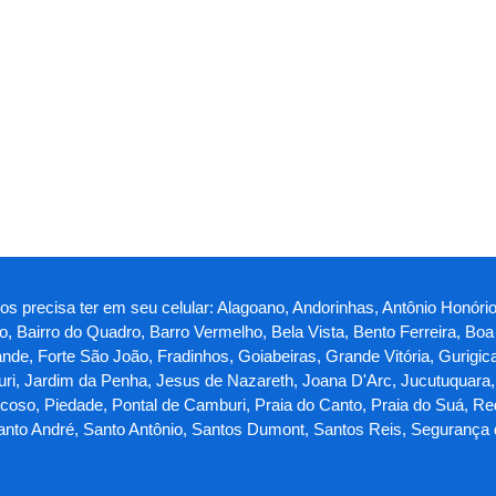
ros precisa ter em seu celular: Alagoano, Andorinhas, Antônio Honório
o, Bairro do Quadro, Barro Vermelho, Bela Vista, Bento Ferreira, Bo
 Forte São João, Fradinhos, Goiabeiras, Grande Vitória, Gurigica, Ho
mburi, Jardim da Penha, Jesus de Nazareth, Joana D'Arc, Jucutuquara
oso, Piedade, Pontal de Camburi, Praia do Canto, Praia do Suá, Re
Santo André, Santo Antônio, Santos Dumont, Santos Reis, Segurança 