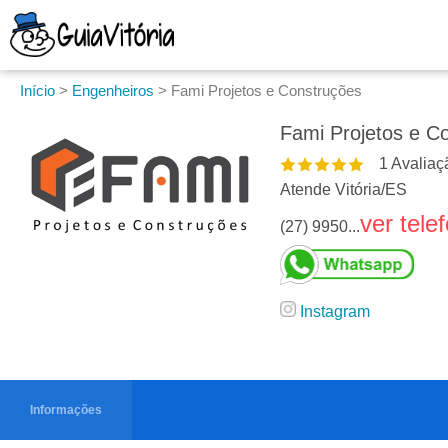
Início
>
Engenheiros
>
Fami Projetos e Construções
Fami Projetos e C
1
Avaliaç
Atende Vitória
/
ES
ver tele
(27) 9950...
Instagram
Informações