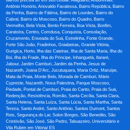
Antônio Honório, Ariovaldo Favalessa, Bairro República, Bairro
da Penha, Bairro de Fátima, Bairro de Lourdes, Bairro do
Cabral, Bairro do Moscoso, Bairro do Quadro, Barro
Vermelho, Bela Vista, Bento Ferreira, Boa Vista, Bonfim,
Caratoíra, Centro, Comdusa, Conquista, Consolação,
Cruzamento, Enseada do Suá, Estrelinha, Fonte Grande,
Forte São João, Fradinhos, Goiabeiras, Grande Vitória,
Gurigica, Horto, Ilha das Caieiras, Ilha de Santa Maria, Ilha do
Boi, Ilha do Frade, Ilha do Príncipe, Inhanguetá, Itararé,
Jabour, Jardim Camburi, Jardim da Penha, Jesus de
Nazareth, Joana D'Arc, Jucutuquara, Maria Ortiz, Maruípe,
Mata da Praia, Monte Belo, Morada de Camburi, Mário
Cypreste, Nazareth, Nova Palestina, Parque Moscoso,
Piedade, Pontal de Camburi, Praia do Canto, Praia do Suá,
Redenção, Resistência, Romão, Santa Cecília, Santa Clara,
Santa Helena, Santa Luíza, Santa Lúcia, Santa Martha, Santa
Tereza, Santo André, Santo Antônio, Santos Dumont, Santos
Reis, Segurança do Lar, Solon Borges, São Benedito, São
Cristóvão, São José, São Pedro, Tabuazeiro, Universitário e
Vila Rubim em Vitória/ ES