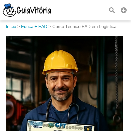
Início
>
Educa + EAD
>
Curso Técnico EAD em Logística