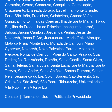
Caratoíra, Centro, Comdusa, Conquista, Consolação,
Cruzamento, Enseada do Suá, Estrelinha, Fonte Grande,
Forte São João, Fradinhos, Goiabeiras, Grande Vitória,
Gurigica, Horto, Ilha das Caieiras, Ilha de Santa Maria, Ilha do
Boi, Ilha do Frade, Ilha do Príncipe, Inhanguetá, Itararé,
Jabour, Jardim Camburi, Jardim da Penha, Jesus de
Nazareth, Joana D'Arc, Jucutuquara, Maria Ortiz, Maruípe,
Mata da Praia, Monte Belo, Morada de Camburi, Mário
Cypreste, Nazareth, Nova Palestina, Parque Moscoso,
Piedade, Pontal de Camburi, Praia do Canto, Praia do Suá,
Redenção, Resistência, Romão, Santa Cecília, Santa Clara,
Santa Helena, Santa Luíza, Santa Lúcia, Santa Martha, Santa
Tereza, Santo André, Santo Antônio, Santos Dumont, Santos
Reis, Segurança do Lar, Solon Borges, São Benedito, São
Cristóvão, São José, São Pedro, Tabuazeiro, Universitário e
Vila Rubim em Vitória/ ES
Contato
|
Termos de Uso
|
Política de Privacidade