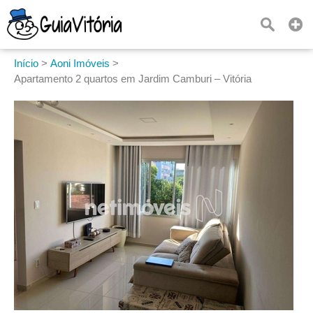
Início
>
Aoni Imóveis
>
Apartamento 2 quartos em Jardim Camburi – Vitória