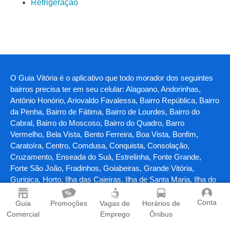
Refrigeração
O Guia Vitória é o aplicativo que todo morador dos seguintes
bairros precisa ter em seu celular: Alagoano, Andorinhas,
Antônio Honório, Ariovaldo Favalessa, Bairro República, Bairro
da Penha, Bairro de Fátima, Bairro de Lourdes, Bairro do
Cabral, Bairro do Moscoso, Bairro do Quadro, Barro
Vermelho, Bela Vista, Bento Ferreira, Boa Vista, Bonfim,
Caratoíra, Centro, Comdusa, Conquista, Consolação,
Cruzamento, Enseada do Suá, Estrelinha, Fonte Grande,
Forte São João, Fradinhos, Goiabeiras, Grande Vitória,
Gurigica, Horto, Ilha das Caieiras, Ilha de Santa Maria, Ilha do
Boi, Ilha do Frade, Ilha do Príncipe, Inhanguetá, Itararé,
Jabour, Jardim Camburi, Jardim da Penha, Jesus de
Conta
Guia
Promoções
Vagas de
Horários de
Nazareth, Joana D'Arc, Jucutuquara, Maria Ortiz, Maruípe,
Comercial
Emprego
Ônibus
Mata da Praia, Monte Belo, Morada de Camburi, Mário