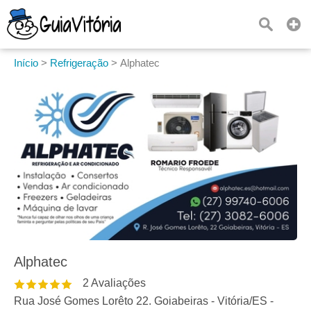
Início
>
Refrigeração
>
Alphatec
Alphatec
2
Avaliações
Rua José Gomes Lorêto 22. Goiabeiras
-
Vitória
/
ES
-